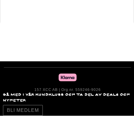
157 XCC AB | Org.nr. 559246-9026
GÅ MED I VÅR KUNDKLUBB OCH TA DEL AV DEALS OCH
NYHETER
BLI MEDLEM
Följ oss!
om 157XCc