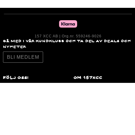
157 XCC AB | Org.nr. 559246-9026
GÅ MED I VÅR KUNDKLUBB OCH TA DEL AV DEALS OCH
NYHETER
BLI MEDLEM
Följ oss!
om 157XCc
OM OSS
NEWS
JOBBA HOS OSS
KunDtjänst
BUTIK
HITTA BUTIK
KUNDTJÄNST
MY 157
PRESENTKORT