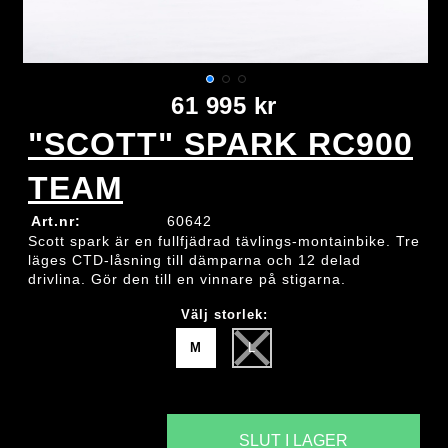
61 995 kr
"SCOTT" SPARK RC900
TEAM
Art.nr:
60642
Scott spark är en fullfjädrad tävlings-montainbike. Tre
läges CTD-låsning till dämparna och 12 delad
drivlina. Gör den till en vinnare på stigarna.
Välj storlek:
M
L
SLUT I LAGER