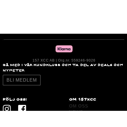
157 XCC AB | Org.nr. 559246-9026
GÅ MED I VÅR KUNDKLUBB OCH TA DEL AV DEALS OCH
NYHETER
BLI MEDLEM
Följ oss!
om 157XCc
OM OSS
NEWS
JOBBA HOS OSS