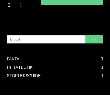
1
Hitta i butik
Vald storlek är tyvärr slut på lager. Ange din e-postadress
för bli meddelad när varan är åter i lager.
OK
FAKTA
HITTA I BUTIK
STORLEKSGUIDE